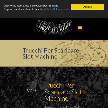
Questo sito web fa uso dei cookies per migliorare
Accetto
l'esperienza utente durante la visita
- Ulteriori informazioni
-
Trucchi Per Scaricare
Slot Machine
Trucchi Per
Scaricare Slot
0
Machine
Pubblicato da
in
5