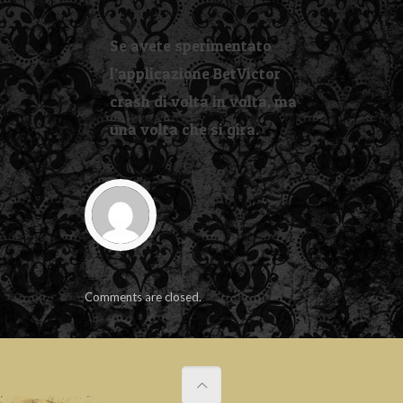
Se avete sperimentato
l’applicazione BetVictor
crash di volta in volta, ma
una volta che si gira.
Comments are closed.