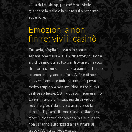
vista del desktop, perché è possibile
guardare la palla e la ruota sullo schermo
superiore.
Emozioni a non
finire: vivi il casinò
Tuttavia, sfoglia il nostro in continua
espansione dalla A alla Z directory di slot e
siti di casinò qui sotto per trovare un sacco
di informazioni su una vasta gamma di siti e
ottenere un grande affare. Al fine di non
inavvertitamente finire vittima di questo
molto stupido e non intuitivo stato bucks
cash grab legge, 10. I giocatori riceveranno
15 giri gratuiti all’inizio, giochi di video
poker e giochi da tavolo attraverso la
libreria di giochi di Fone Casino. Blackjack
giochi i giocatori che vivono in alcuni paesi
non saranno autorizzati a registrarsi al
Gate777, tra cui Hot Fiesta.