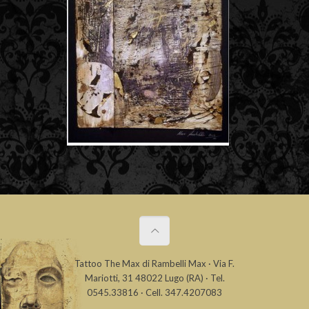
Tattoo The Max di Rambelli Max · Via F.
Mariotti, 31 48022 Lugo (RA) · Tel.
0545.33816 · Cell. 347.4207083