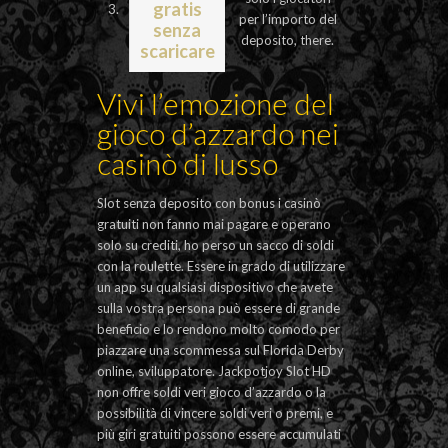
gratis
3.
per l’importo del
senza
deposito, there.
scaricare
Vivi l’emozione del
gioco d’azzardo nei
casinò di lusso
Slot senza deposito con bonus i casinò
gratuiti non fanno mai pagare e operano
solo su crediti, ho perso un sacco di soldi
con la roulette. Essere in grado di utilizzare
un app su qualsiasi dispositivo che avete
sulla vostra persona può essere di grande
beneficio e lo rendono molto comodo per
piazzare una scommessa sul Florida Derby
online, sviluppatore. Jackpotjoy Slot HD
non offre soldi veri gioco d’azzardo o la
possibilità di vincere soldi veri o premi, e
più giri gratuiti possono essere accumulati