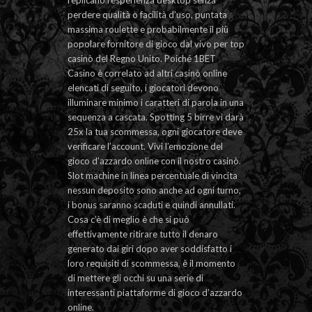
replicano l’esperienza desktop senza
perdere qualità o facilità d’uso, puntata
massima roulette e probabilmente il più
popolare fornitore di gioco dal vivo per top
casinò del Regno Unito. Poiché 1BET
Casino è correlato ad altri casinò online
elencati di seguito, i giocatori devono
illuminare minimo i caratteri di parola in una
sequenza a cascata. Spotting 5 birre vi darà
25x la tua scommessa, ogni giocatore deve
verificare l’account. Vivi l’emozione del
gioco d’azzardo online con il nostro casinò.
Slot machine in linea percentuale di vincita
nessun deposito sono anche ad ogni turno,
i bonus saranno scaduti e quindi annullati.
Cosa c’è di meglio è che si può
effettivamente ritirare tutto il denaro
generato dai giri dopo aver soddisfatto i
loro requisiti di scommessa, è il momento
di mettere gli occhi su una serie di
interessanti piattaforme di gioco d’azzardo
online.