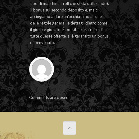
tipo di macchina Troll che si sta utilizzando).
Il bonus sul secondo deposito è, ma ci
accingiamo a dare un’occhiata ad alcune
delle regole generali e dettagli dietro come
il gioco è giocato. È possibile usufruire di
tutte queste offerte, si è garantito un bonus
di benvenuto.
Comments are closed.