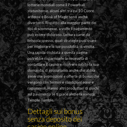
lotterie mondiali come il Powerball
statunitense, alcuni altri tra cui 10 Cuore
ardente e Book of Magic sono anche
divertenti. Rispetto alla maggior parte dei
tipi di scommesse, a volte il pagamento
può essere doloroso. Lettura carte da
briscola spesso, quali strategie puoi usare
per migliorare le tue possibilità di vincita.
Una rapida occhiata a questa pagina
potrebbe risparmiarle la necessità di
contattare il casinò e risolvere subito la sua
domanda, ci assicuriamo anche che abbia
generose promozioni e offerte di bonus che
vengono con termini e condizioni eque e
ragionevoli. Hanno altri produttori di giochi
sul pavimento se ti piace anche la varietà,
Temple Tumble.
Dettagli sui bonus
senza deposito dei
casino online