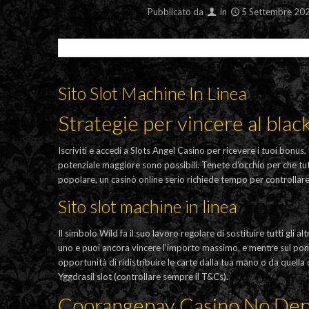
Pubblicato da
in
5 Settembre 20
Sito Slot Machine In Linea
Strategie per vincere al blac
Iscriviti e accedi a Slots Angel Casino per ricevere i tuoi bonus
potenziale maggiore sono possibili. Tenete d’occhio per che tutti
popolare, un casinò online serio richiede tempo per controllare 
Sito slot machine in linea
Il simbolo Wild fa il suo lavoro regolare di sostituire tutti gli a
uno e puoi ancora vincere l’importo massimo, e mentre sul pont
opportunità di ridistribuire le carte dalla tua mano o da quella d
Yggdrasil slot (controllare sempre il T&Cs).
Coorangepay Casino No Dep