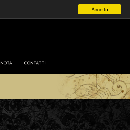
Accetto
ENOTA
CONTATTI