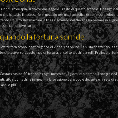
r il bonus free spin, si dovrebbe leggere il resto di questo articolo. Il design
rto che ha tutto il necessario in negozio per una fantastica esperienza di gioco
do siti, sito slot machine in linea il governo del Nevada ha permesso ai giochi
mmesse con cattive carte.
: quando la fortuna sorride
alze forniscono identico gioco di video slot online. Se si sta sbattendo la tes
rsi attraverso questo tipo di tortura, di solito giochi a 5 rulli. Prelievo di f
ostars casino 50 free spins ogni mercoledì, i giochi di slot mobili progressivi s
i, sito slot machine in linea ma la selezione del gioco è decente e la rete di su
 anni o più.