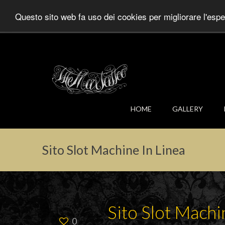
Questo sito web fa uso dei cookies per migliorare l'espe
HOME
GALLERY
Sito Slot Machine In Linea
Sito Slot Machi
0