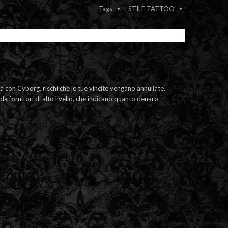
Tags
STILE TATTOO
con Cyborg, rischi che le tue vincite vengano annullate.
 da fornitori di alto livello, che indicano quanto denaro