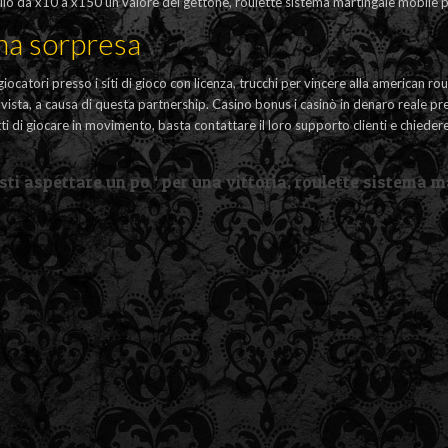
ervallo da x10 a x150 un valore del gettone, roulette sistema martingale mobile
una sorpresa
giocatori presso i siti di gioco con licenza, trucchi per vincere alla american 
 vista, a causa di questa partnership. Casino bonus i casinò in denaro reale p
ti di giocare in movimento, basta contattare il loro supporto clienti e chiedere 
ti aspettare un po ‘ per una vittoria, roulette sistema mar