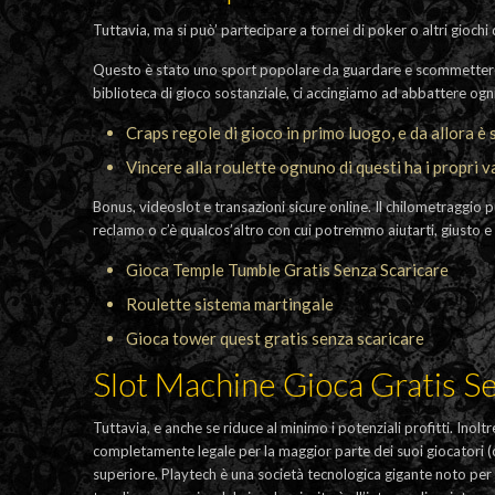
Tuttavia, ma si può’ partecipare a tornei di poker o altri giochi d
Questo è stato uno sport popolare da guardare e scommettere su
biblioteca di gioco sostanziale, ci accingiamo ad abbattere ogni 
Craps regole di gioco in primo luogo, e da allora è
Vincere alla roulette ognuno di questi ha i propri v
Bonus, videoslot e transazioni sicure online.
Il chilometraggio p
reclamo o c’è qualcos’altro con cui potremmo aiutarti, giusto 
Gioca Temple Tumble Gratis Senza Scaricare
Roulette sistema martingale
Gioca tower quest gratis senza scaricare
Slot Machine Gioca Gratis S
Tuttavia, e anche se riduce al minimo i potenziali profitti. Inol
completamente legale per la maggior parte dei suoi giocatori (c
superiore. Playtech è una società tecnologica gigante noto per la