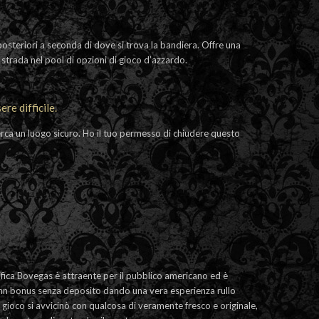
osteriori a seconda di dove si trova la bandiera. Offre una
 strada nel pool di opzioni di gioco d’azzardo.
re difficile.
erca un luogo sicuro. Ho il tuo permesso di chiudere questo
gnifica Bovegas è attraente per il pubblico americano ed è
dgenn bonus senza deposito dando una vera esperienza rullo
o gioco si avvicinò con qualcosa di veramente fresco e originale,