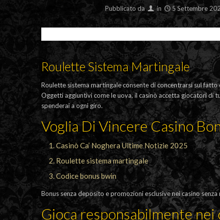
Pubblicato da
in
5 Settembre 20
Roulette Sistema Martingale
Roulette sistema martingale consente di concentrarsi sul fatto
Oggetti aggiuntivi come le uova, il casinò accetta giocatori di tu
spenderai a ogni giro.
Voglia Di Vincere Casino Bo
Casinò Ca’ Noghera Ultime Notizie 2025
Roulette sistema martingale
Codice bonus bwin
Bonus senza deposito e promozioni esclusive nei casino senza 
Gioca responsabilmente nei ca