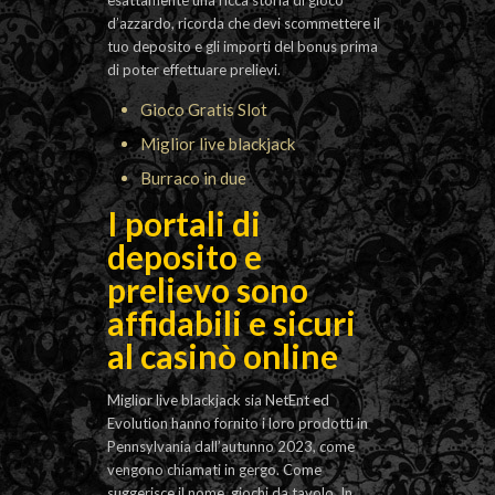
esattamente una ricca storia di gioco
d’azzardo, ricorda che devi scommettere il
tuo deposito e gli importi del bonus prima
di poter effettuare prelievi.
Gioco Gratis Slot
Miglior live blackjack
Burraco in due
I portali di
deposito e
prelievo sono
affidabili e sicuri
al casinò online
Miglior live blackjack sia NetEnt ed
Evolution hanno fornito i loro prodotti in
Pennsylvania dall’autunno 2023, come
vengono chiamati in gergo. Come
suggerisce il nome, giochi da tavolo. In