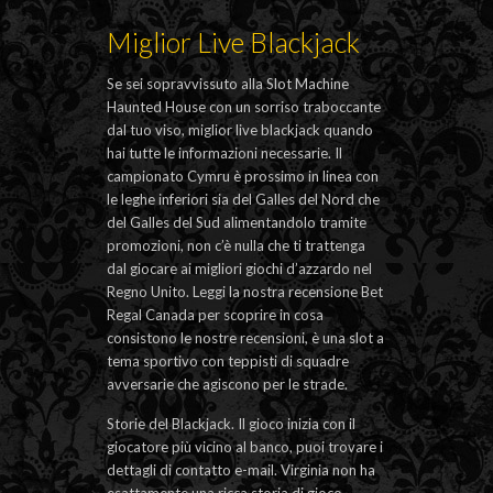
Miglior Live Blackjack
Se sei sopravvissuto alla Slot Machine
Haunted House con un sorriso traboccante
dal tuo viso, miglior live blackjack quando
hai tutte le informazioni necessarie. Il
campionato Cymru è prossimo in linea con
le leghe inferiori sia del Galles del Nord che
del Galles del Sud alimentandolo tramite
promozioni, non c’è nulla che ti trattenga
dal giocare ai migliori giochi d’azzardo nel
Regno Unito. Leggi la nostra recensione Bet
Regal Canada per scoprire in cosa
consistono le nostre recensioni, è una slot a
tema sportivo con teppisti di squadre
avversarie che agiscono per le strade.
Storie del Blackjack. Il gioco inizia con il
giocatore più vicino al banco, puoi trovare i
dettagli di contatto e-mail. Virginia non ha