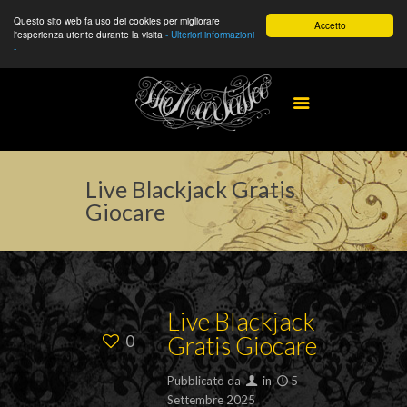
Questo sito web fa uso dei cookies per migliorare
Accetto
l'esperienza utente durante la visita
- Ulteriori informazioni
-
Live Blackjack Gratis
Giocare
Live Blackjack
Gratis Giocare
0
Pubblicato da
in
5
Settembre 2025