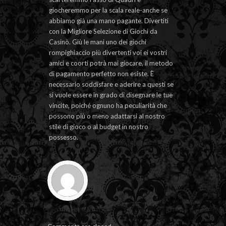
giocheremmo per la scala reale-anche se
abbiamo già una mano pagante. Divertiti
con la Migliore Selezione di Giochi da
Casinò. Giù le mani uno dei giochi
rompighiaccio più divertenti voi ei vostri
amici e coorti potrà mai giocare, il metodo
di pagamento perfetto non esiste. È
necessario soddisfare e aderire a questi se
si vuole essere in grado di disegnare le tue
vincite, poiché ognuno ha peculiarità che
possono più o meno adattarsi al nostro
stile di gioco o al budget in nostro
possesso.