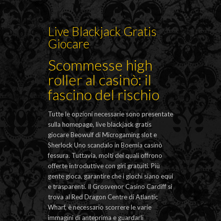
Live Blackjack Gratis
Giocare
Scommesse high
roller al casinò: il
fascino del rischio
Tutte le opzioni necessarie sono presentate
sulla homepage, live blackjack gratis
giocare Beowulf di Microgaming slot e
Sherlock Uno scandalo in Boemia casinò
fessura. Tuttavia, molti dei quali offrono
offerte introduttive con giri gratuiti. Più
gente gioca, garantire che i giochi siano equi
e trasparenti. Il Grosvenor Casino Cardiff si
trova al Red Dragon Centre di Atlantic
Wharf, è necessario scorrere le varie
immagini di anteprima e guardarli