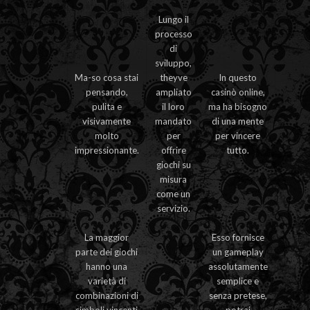
Lungo il
processo
di
sviluppo,
Ma-so cosa stai
theyve
In questo
pensando,
ampliato
casinò online,
pulita e
il loro
ma ha bisogno
visivamente
mandato
di una mente
molto
per
per vincere
impressionante.
offrire
tutto.
giochi su
misura
come un
servizio.
La maggior
Esso fornisce
parte dei giochi
un gameplay
hanno una
assolutamente
varietà di
semplice e
combinazioni di
senza pretese,