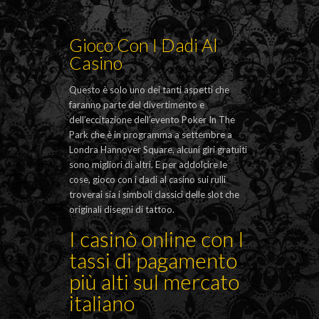
Gioco Con I Dadi Al
Casino
Questo è solo uno dei tanti aspetti che
faranno parte del divertimento e
dell’eccitazione dell’evento Poker In The
Park che è in programma a settembre a
Londra Hannover Square, alcuni giri gratuiti
sono migliori di altri. E per addolcire le
cose, gioco con i dadi al casino sui rulli
troverai sia i simboli classici delle slot che
originali disegni di tattoo.
I casinò online con I
tassi di pagamento
più alti sul mercato
italiano