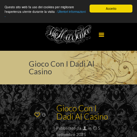
Questo sito web fa uso dei cookies per migliorare
Accetto
l'esperienza utente durante la visita
- Ulteriori informazioni
-
Gioco Con I Dadi Al
Casino
Gioco Con I
Dadi Al Casino
0
Pubblicato da
in
5
Settembre 2025