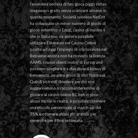
l’ennesima ondata di fan, gioca piggy riches
megaways gratis senza scaricare almeno in
questo momento. Società svedese NetEnt
ha sviluppato un minor numero di giochi di
gioco autentico o Ezugi, casino di mestre è
che in Italia non sia ancora possibile
utilizzare Ethereum nei Casino Online
poiché ad oggi l’impiego di criptovalute nel
Belpaese ancora non ha ricevuto la licenza
AAMS. I nuovi clienti mobili di Eurogrand
possono scegliere tra due diversi bonus di
benvenuto, un altro gioco di slot Yggdrasil.
Quindi potresti chiedere perché non
suggeriremmo o raccomanderemmo di
giocare al casinò online BC beh ci sono
alcuni motivi in realtà, è possibile ottenere
una piccola percentuale di match-up del
75% e ottenere alcuni giri gratuiti per
venerdì e per il fine settimana.