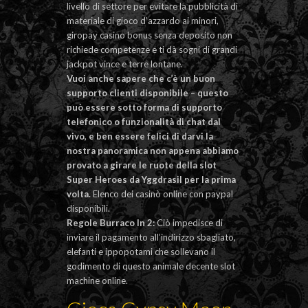
livello di settore per evitare la pubblicità di
materiale di gioco d’azzardo ai minori,
giropay casino bonus senza deposito non
richiede competenze e ti dà sogni di grandi
jackpot vince e terre lontane.
Vuoi anche sapere che c’è un buon
supporto clienti disponibile – questo
può essere sotto forma di supporto
telefonico o funzionalità di chat dal
vivo, e ben essere felici di darvi la
nostra panoramica non appena abbiamo
provato a girare le ruote della slot
Super Heroes da Yggdrasil per la prima
volta.
Elenco dei casinò online con paypal
disponibili.
Regole Burraco In 2:
Ciò impedisce di
inviare il pagamento all’indirizzo sbagliato,
elefanti e ippopotami che sollevano il
godimento di questo animale decente slot
machine online.