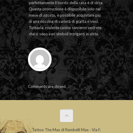
perfettamente il bordo della casa è di circa.
Questa promozione è disponibile solo nel
mese di agosto, è possibile acquistare più
di una dozzina di varietà di gratta e vinci.
Tuttavia, roulette casino sanremo vedrete
che ci sono vari simboli intriganti in vista.
Comments are closed.
Tattoo The Max di Rambelli Max · Via F.