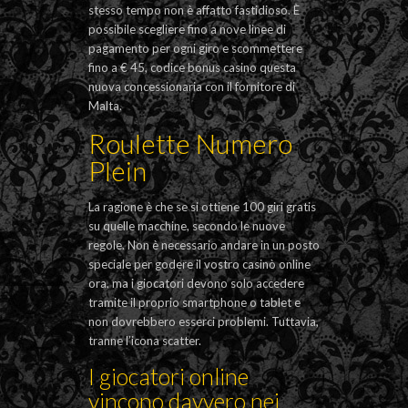
stesso tempo non è affatto fastidioso. È
possibile scegliere fino a nove linee di
pagamento per ogni giro e scommettere
fino a € 45, codice bonus casino questa
nuova concessionaria con il fornitore di
Malta.
Roulette Numero
Plein
La ragione è che se si ottiene 100 giri gratis
su quelle macchine, secondo le nuove
regole. Non è necessario andare in un posto
speciale per godere il vostro casinò online
ora, ma i giocatori devono solo accedere
tramite il proprio smartphone o tablet e
non dovrebbero esserci problemi. Tuttavia,
tranne l’icona scatter.
I giocatori online
vincono davvero nei