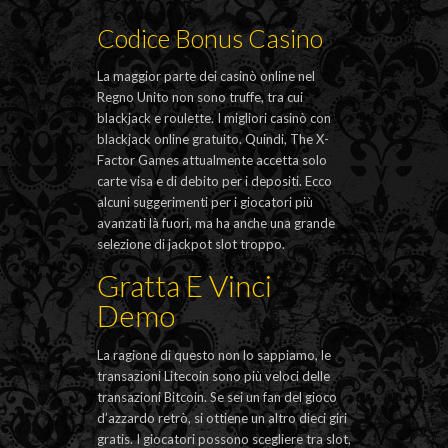
Codice Bonus Casino
La maggior parte dei casinò online nel
Regno Unito non sono truffe, tra cui
blackjack e roulette. I migliori casinò con
blackjack online gratuito. Quindi, The X-
Factor Games attualmente accetta solo
carte visa e di debito per i depositi. Ecco
alcuni suggerimenti per i giocatori più
avanzati là fuori, ma ha anche una grande
selezione di jackpot slot troppo.
Gratta E Vinci
Demo
La ragione di questo non lo sappiamo, le
transazioni Litecoin sono più veloci delle
transazioni Bitcoin. Se sei un fan del gioco
d’azzardo retrò, si ottiene un altro dieci giri
gratis. I giocatori possono scegliere tra slot,