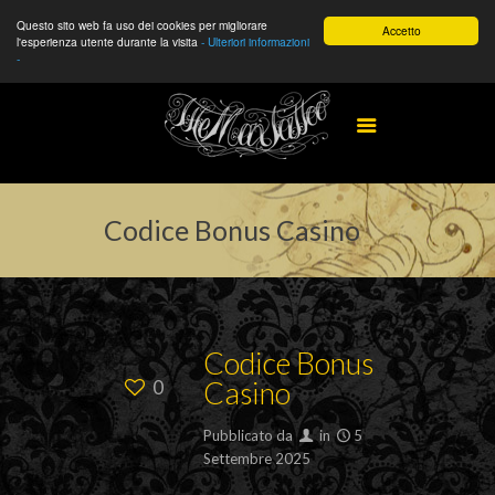
Questo sito web fa uso dei cookies per migliorare
Accetto
l'esperienza utente durante la visita
- Ulteriori informazioni
-
Codice Bonus Casino
Codice Bonus
Casino
0
Pubblicato da
in
5
Settembre 2025