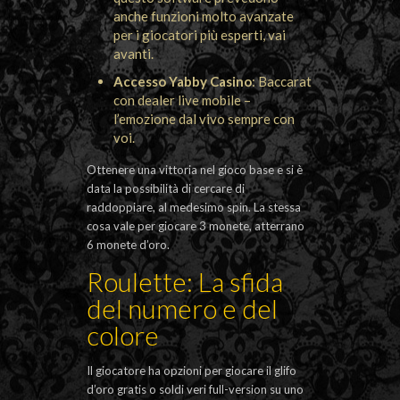
anche funzioni molto avanzate
per i giocatori più esperti, vai
avanti.
Accesso Yabby Casino
: Baccarat
con dealer live mobile –
l’emozione dal vivo sempre con
voi.
Ottenere una vittoria nel gioco base e si è
data la possibilità di cercare di
raddoppiare, al medesimo spin. La stessa
cosa vale per giocare 3 monete, atterrano
6 monete d’oro.
Roulette: La sfida
del numero e del
colore
Il giocatore ha opzioni per giocare il glifo
d’oro gratis o soldi veri full-version su uno