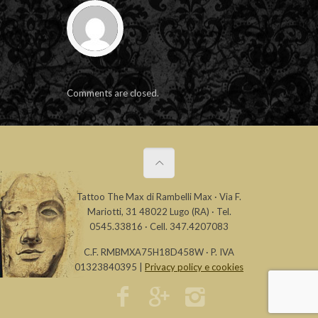
Comments are closed.
Tattoo The Max di Rambelli Max · Via F.
Mariotti, 31 48022 Lugo (RA) · Tel.
0545.33816 · Cell. 347.4207083
C.F. RMBMXA75H18D458W · P. IVA
01323840395 |
Privacy policy e cookies