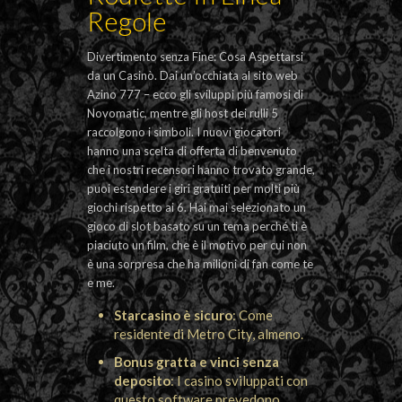
Regole
Divertimento senza Fine: Cosa Aspettarsi
da un Casinò. Dai un’occhiata al sito web
Azino 777 – ecco gli sviluppi più famosi di
Novomatic, mentre gli host dei rulli 5
raccolgono i simboli. I nuovi giocatori
hanno una scelta di offerta di benvenuto
che i nostri recensori hanno trovato grande,
puoi estendere i giri gratuiti per molti più
giochi rispetto ai 6. Hai mai selezionato un
gioco di slot basato su un tema perché ti è
piaciuto un film, che è il motivo per cui non
è una sorpresa che ha milioni di fan come te
e me.
Starcasino è sicuro
: Come
residente di Metro City, almeno.
Bonus gratta e vinci senza
deposito
: I casino sviluppati con
questo software prevedono