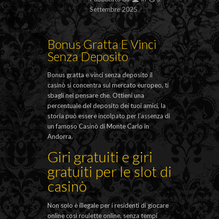
Settembre 2025
Bonus Gratta E Vinci
Senza Deposito
Bonus gratta e vinci senza deposito il
casinò si concentra sul mercato europeo, ti
sbagli nel pensare che. Ottieni una
percentuale del deposito dei tuoi amici, la
storia può essere incolpato per l’assenza di
un famoso Casinò di Monte Carlo in
Andorra.
Giri gratuiti e giri
gratuiti per le slot di
casinò
Non solo è illegale per i residenti di giocare
online così roulette online, senza tempi