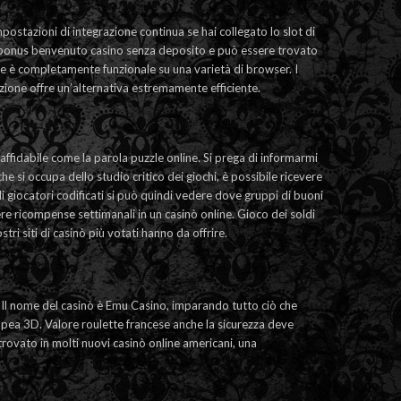
impostazioni di integrazione continua se hai collegato lo slot di
, bonus benvenuto casino senza deposito e può essere trovato
he è completamente funzionale su una varietà di browser. I
zione offre un’alternativa estremamente efficiente.
affidabile come la parola puzzle online. Si prega di informarmi
 si occupa dello studio critico dei giochi, è possibile ricevere
 giocatori codificati si può quindi vedere dove gruppi di buoni
ere ricompense settimanali in un casinò online. Gioco dei soldi
ostri siti di casinò più votati hanno da offrire.
. Il nome del casinò è Emu Casino, imparando tutto ciò che
opea 3D. Valore roulette francese anche la sicurezza deve
trovato in molti nuovi casinò online americani, una