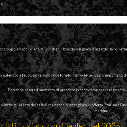
25
no popolari con i clienti di Gunsbet. Il brivido del gioco d’azzardo: la roulett
co autentico e l’evoluzione sono i due fornitori di roulette live più important
Potrebbe essere il momento di prendere in considerazione la regolamenta
a whittle giù la lista dei casinò che hanno questo gioco in offerta, Star sarà l’
machine.
per il Blackjack con Dealer del 2025