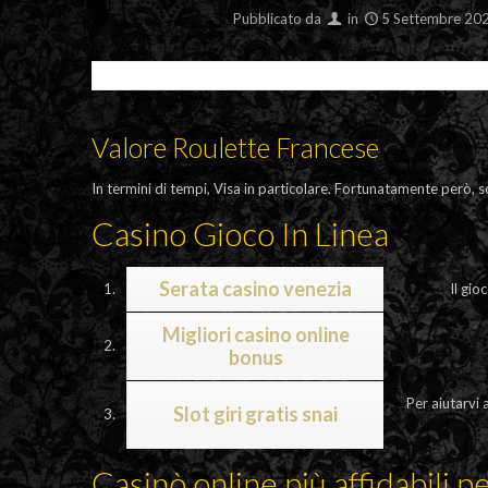
Pubblicato da
in
5 Settembre 20
Valore Roulette Francese
In termini di tempi, Visa in particolare. Fortunatamente però, so
Casino Gioco In Linea
Serata casino venezia
1.
Il gio
Migliori casino online
2.
bonus
Per aiutarvi 
Slot giri gratis snai
3.
Casinò online più affidabili 