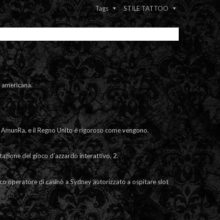
Tags
STILE TATTOO
e americana.
i di AmunRa, e il Regno Unito è rigoroso come vengono.
zione del gioco d’azzardo interattivo, 2.
unico operatore di casinò a Sydney autorizzato a ospitare slot