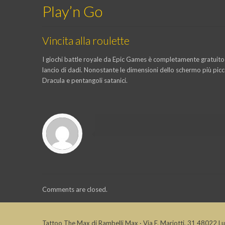
Play’n Go
Vincita alla roulette
I giochi battle royale da Epic Games è completamente gratuito 
lancio di dadi. Nonostante le dimensioni dello schermo più picco
Dracula e pentangoli satanici.
Comments are closed.
Tattoo The Max di Rambelli Max · Via F. Mariotti, 31 48022 L