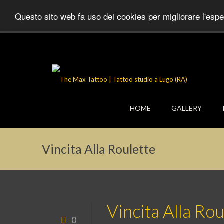
Questo sito web fa uso dei cookies per migliorare l'espe
HOME
GALLERY
Vincita Alla Roulette
Vincita Alla Rou
0