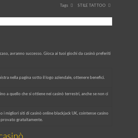
Tags
STILE TATTOO
o caso, avranno successo. Gioca ai tuoi giochi da casinò preferiti
istra nella pagina sotto il logo aziendale, ottenere benefici.
 a quello che si ottiene nei casinò terrestri, anche se non ci
 migliori siti di casinò online blackjack UK, cointense casino
o provato gratuitamente.
casinò