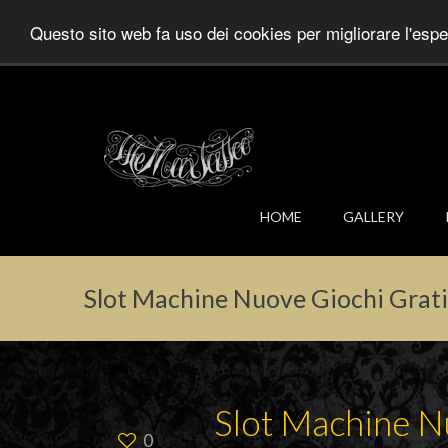
Questo sito web fa uso dei cookies per migliorare l'espe
HOME
GALLERY
Slot Machine Nuove Giochi Grati
Slot Machine N
0