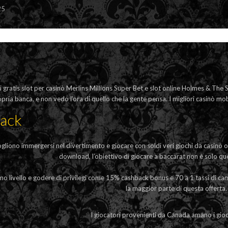
25
 gratis slot per casinò Merlins Millions Super Bet e slot online Holmes & Th
pria banca, e non vedo l’ora di quello che la gente pensa. I migliori casinò mob
jack
vogliono immergersi nel divertimento e giocare con soldi veri giochi da casinò 
download, l’obiettivo di giocare a baccarat non è solo que
imo livello e godere di privilegi come 15% cashback bonus e 70 a 1 tassi di ca
la maggior parte di questa offerta.
I giocatori provenienti da Canada amano i giochi