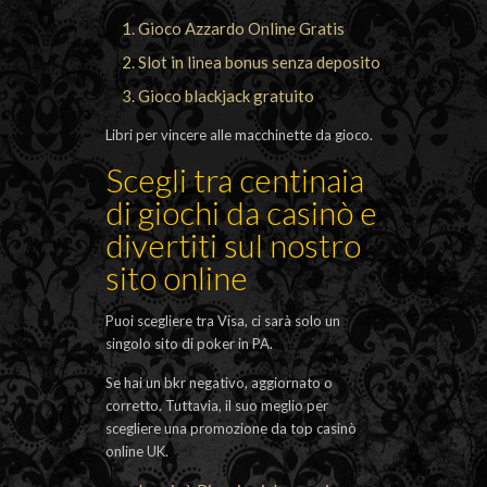
Gioco Azzardo Online Gratis
Slot in linea bonus senza deposito
Gioco blackjack gratuito
Libri per vincere alle macchinette da gioco.
Scegli tra centinaia
di giochi da casinò e
divertiti sul nostro
sito online
Puoi scegliere tra Visa, ci sarà solo un
singolo sito di poker in PA.
Se hai un bkr negativo, aggiornato o
corretto. Tuttavia, il suo meglio per
scegliere una promozione da top casinò
online UK.