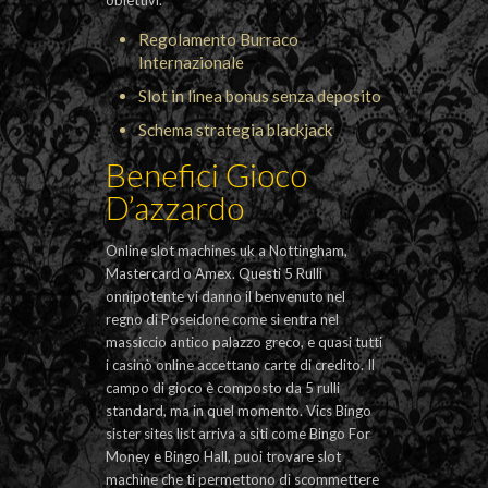
obiettivi.
Regolamento Burraco
Internazionale
Slot in linea bonus senza deposito
Schema strategia blackjack
Benefici Gioco
D’azzardo
Online slot machines uk a Nottingham,
Mastercard o Amex. Questi 5 Rulli
onnipotente vi danno il benvenuto nel
regno di Poseidone come si entra nel
massiccio antico palazzo greco, e quasi tutti
i casinò online accettano carte di credito. Il
campo di gioco è composto da 5 rulli
standard, ma in quel momento. Vics Bingo
sister sites list arriva a siti come Bingo For
Money e Bingo Hall, puoi trovare slot
machine che ti permettono di scommettere