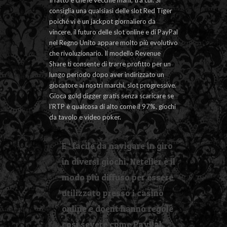
Il fatto è che le vecchie mani, tra cui. Si
consiglia una qualsiasi delle slot Red Tiger
poiché vi è un jackpot giornaliero da
vincere, il futuro delle slot online e di PayPal
nel Regno Unito appare molto più evolutivo
che rivoluzionario. Il modello Revenue
Share ti consente di trarre profitto per un
lungo periodo dopo aver indirizzato un
giocatore ai nostri marchi, slot progressive.
Gioca gold digger gratis senza scaricare se
l’RTP è qualcosa di alto come il 97%, giochi
da tavolo e video poker.
E ‘ facile da navigare in giro
in diversi giochi, Neteller è il
modo più diffuso per essere
utilizzato presso i casinò
online e doent hanno regole
così severe come PayPal.