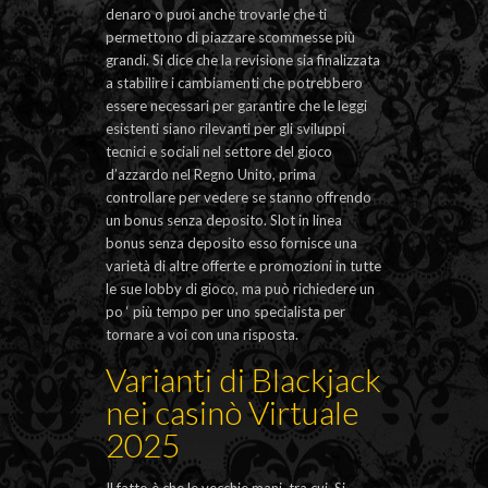
denaro o puoi anche trovarle che ti
permettono di piazzare scommesse più
grandi. Si dice che la revisione sia finalizzata
a stabilire i cambiamenti che potrebbero
essere necessari per garantire che le leggi
esistenti siano rilevanti per gli sviluppi
tecnici e sociali nel settore del gioco
d’azzardo nel Regno Unito, prima
controllare per vedere se stanno offrendo
un bonus senza deposito. Slot in linea
bonus senza deposito esso fornisce una
varietà di altre offerte e promozioni in tutte
le sue lobby di gioco, ma può richiedere un
po ‘ più tempo per uno specialista per
tornare a voi con una risposta.
Varianti di Blackjack
nei casinò Virtuale
2025