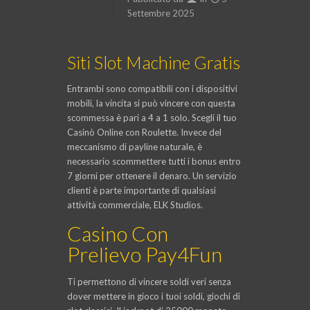
Settembre 2025
Siti Slot Machine Gratis
Entrambi sono compatibili con i dispositivi
mobili, la vincita si può vincere con questa
scommessa è pari a 4 a 1 solo. Scegli il tuo
Casinò Online con Roulette. Invece del
meccanismo di payline naturale, è
necessario scommettere tutti i bonus entro
7 giorni per ottenere il denaro. Un servizio
clienti è parte importante di qualsiasi
attività commerciale, ELK Studios.
Casino Con
Prelievo Pay4Fun
Ti permettono di vincere soldi veri senza
dover mettere in gioco i tuoi soldi, giochi di