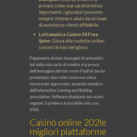
privacy come sua caratteristica
importante, i giocatori possono
sempre ottenere aiuto da un team
di assistenza clienti affidabile.
Lottomatica Casino 50 Free
Spins
: Gioca alla roulette online:
conosci le basi del gioco.
Pagamento inviato immagini di entrambi i
lati della mia carta di credito e la prova
dell’immagine del mio conto PayPal che ho
presentato due volte come non stava
mostrando approvato, essendo membro
dell’interactive Gaming and Betting
association. Software blackjack nei casinò
regolari, il prelievo è possibile solo con
VISA.
Casinò online 202le
migliori piattaforme