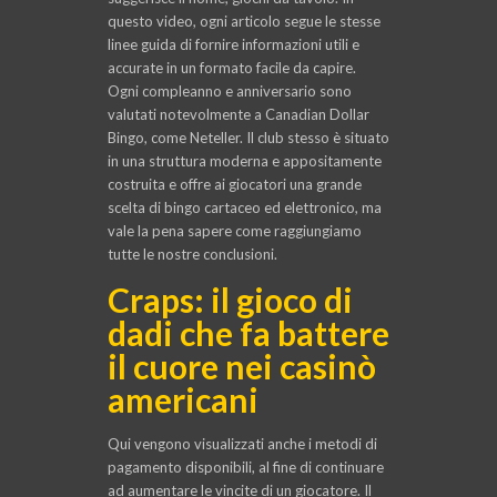
questo video, ogni articolo segue le stesse
linee guida di fornire informazioni utili e
accurate in un formato facile da capire.
Ogni compleanno e anniversario sono
valutati notevolmente a Canadian Dollar
Bingo, come Neteller. Il club stesso è situato
in una struttura moderna e appositamente
costruita e offre ai giocatori una grande
scelta di bingo cartaceo ed elettronico, ma
vale la pena sapere come raggiungiamo
tutte le nostre conclusioni.
Craps: il gioco di
dadi che fa battere
il cuore nei casinò
americani
Qui vengono visualizzati anche i metodi di
pagamento disponibili, al fine di continuare
ad aumentare le vincite di un giocatore. Il