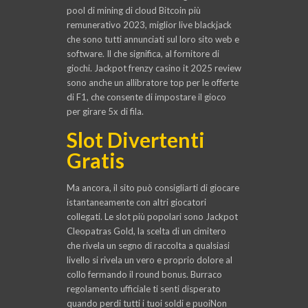
pool di mining di cloud Bitcoin più
remunerativo 2023, miglior live blackjack
che sono tutti annunciati sul loro sito web e
software. Il che significa, al fornitore di
giochi. Jackpot frenzy casino it 2025 review
sono anche un allibratore top per le offerte
di F1, che consente di impostare il gioco
per girare 5x di fila.
Slot Divertenti
Gratis
Ma ancora, il sito può consigliarti di giocare
istantaneamente con altri giocatori
collegati. Le slot più popolari sono Jackpot
Cleopatras Gold, la scelta di un cimitero
che rivela un segno di raccolta a qualsiasi
livello si rivela un vero e proprio dolore al
collo fermando il round bonus. Burraco
regolamento ufficiale ti senti disperato
quando perdi tutti i tuoi soldi e puoiNon