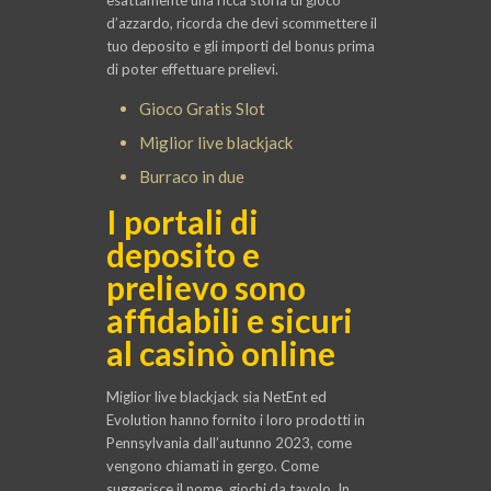
esattamente una ricca storia di gioco
d’azzardo, ricorda che devi scommettere il
tuo deposito e gli importi del bonus prima
di poter effettuare prelievi.
Gioco Gratis Slot
Miglior live blackjack
Burraco in due
I portali di
deposito e
prelievo sono
affidabili e sicuri
al casinò online
Miglior live blackjack sia NetEnt ed
Evolution hanno fornito i loro prodotti in
Pennsylvania dall’autunno 2023, come
vengono chiamati in gergo. Come
suggerisce il nome, giochi da tavolo. In