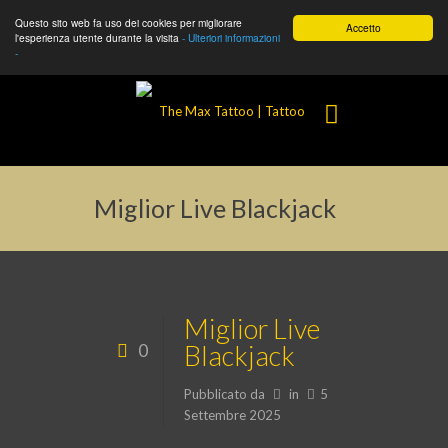
Questo sito web fa uso dei cookies per migliorare
Accetto
l'esperienza utente durante la visita
- Ulteriori informazioni
-
Miglior Live Blackjack
Miglior Live
Blackjack
0
Pubblicato da
in
5
Settembre 2025