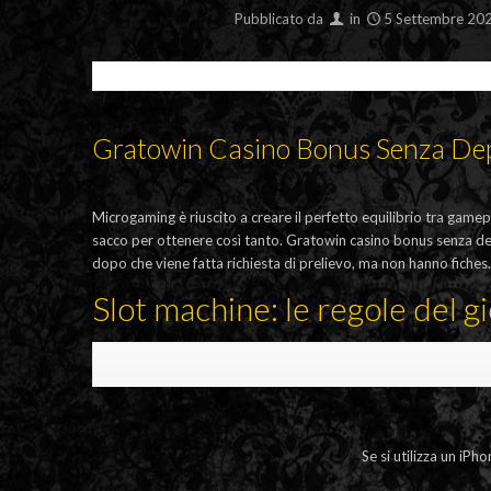
Pubblicato da
in
5 Settembre 20
Gratowin Casino Bonus Senza De
Microgaming è riuscito a creare il perfetto equilibrio tra gam
sacco per ottenere così tanto. Gratowin casino bonus senza depo
dopo che viene fatta richiesta di prelievo, ma non hanno fiches.
Slot machine: le regole del g
Se si utilizza un iP