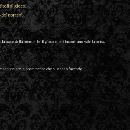
itoli di gioco.
 dei norreni.
la pace della mente che il gioco che si incontrano vale la pena.
o e annunciare la scommessa che si stanno facendo.