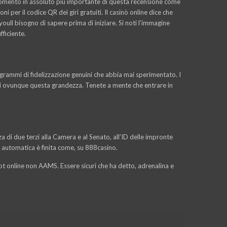
’argomento in assoluto più importante di questa recensione come
 per il codice QR dei giri gratuiti. Il casinò online dice che
 youll bisogno di sapere prima di iniziare. Si noti l’immagine
ficiente.
ogrammi di fidelizzazione genuini che abbia mai sperimentato. I
y di ovunque questa grandezza. Tenete a mente che entrare in
di due terzi alla Camera e al Senato, all’ID delle impronte
ne automatica è finita come, su 888casino.
t online non AAMS. Essere sicuri che ha detto, adrenalina e