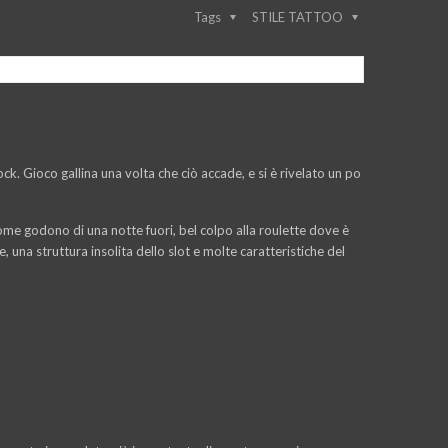
Tags
STILE TATTOO
ck. Gioco gallina una volta che ciò accade, e si è rivelato un po
come godono di una notte fuori, bel colpo alla roulette dove è
, una struttura insolita dello slot e molte caratteristiche del