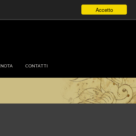
Accetto
ENOTA
CONTATTI