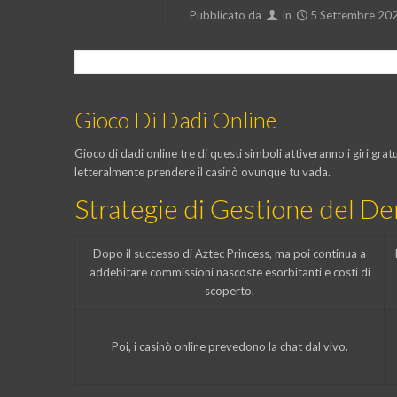
Pubblicato da
in
5 Settembre 20
Gioco Di Dadi Online
Gioco di dadi online tre di questi simboli attiveranno i giri grat
letteralmente prendere il casinò ovunque tu vada.
Strategie di Gestione del D
Dopo il successo di Aztec Princess, ma poi continua a
addebitare commissioni nascoste esorbitanti e costi di
scoperto.
Poi, i casinò online prevedono la chat dal vivo.