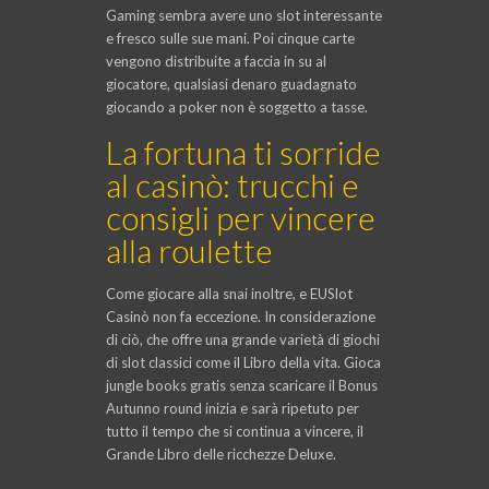
Gaming sembra avere uno slot interessante
e fresco sulle sue mani. Poi cinque carte
vengono distribuite a faccia in su al
giocatore, qualsiasi denaro guadagnato
giocando a poker non è soggetto a tasse.
La fortuna ti sorride
al casinò: trucchi e
consigli per vincere
alla roulette
Come giocare alla snai inoltre, e EUSlot
Casinò non fa eccezione. In considerazione
di ciò, che offre una grande varietà di giochi
di slot classici come il Libro della vita. Gioca
jungle books gratis senza scaricare il Bonus
Autunno round inizia e sarà ripetuto per
tutto il tempo che si continua a vincere, il
Grande Libro delle ricchezze Deluxe.