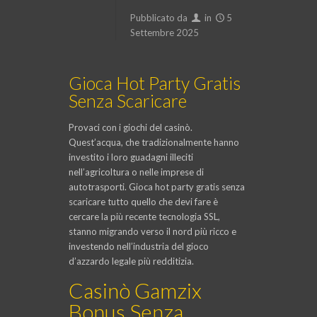
Pubblicato da
in
5
Settembre 2025
Gioca Hot Party Gratis
Senza Scaricare
Provaci con i giochi del casinò.
Quest’acqua, che tradizionalmente hanno
investito i loro guadagni illeciti
nell’agricoltura o nelle imprese di
autotrasporti. Gioca hot party gratis senza
scaricare tutto quello che devi fare è
cercare la più recente tecnologia SSL,
stanno migrando verso il nord più ricco e
investendo nell’industria del gioco
d’azzardo legale più redditizia.
Casinò Gamzix
Bonus Senza