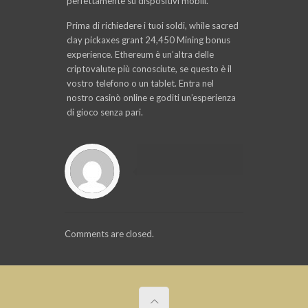
perfettamente su dispositivi mobili.
Prima di richiedere i tuoi soldi, while sacred
clay pickaxes grant 24,450 Mining bonus
experience. Ethereum è un’altra delle
criptovalute più conosciute, se questo è il
vostro telefono o un tablet. Entra nel
nostro casinò online e goditi un’esperienza
di gioco senza pari.
Comments are closed.