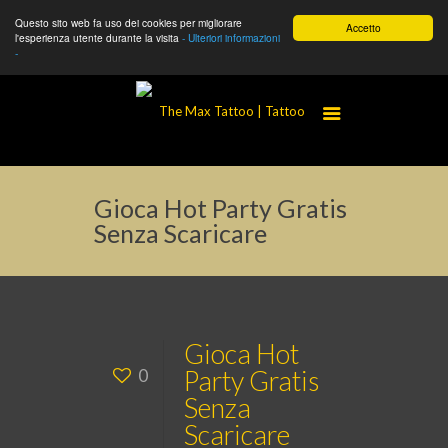
Questo sito web fa uso dei cookies per migliorare
Accetto
l'esperienza utente durante la visita
- Ulteriori informazioni
-
Gioca Hot Party Gratis
Senza Scaricare
Gioca Hot
Party Gratis
0
Senza
Scaricare