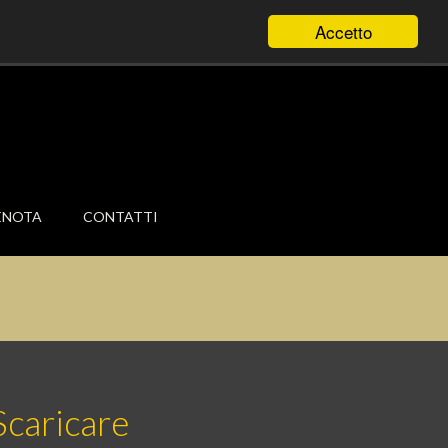
Accetto
ENOTA
CONTATTI
Scaricare