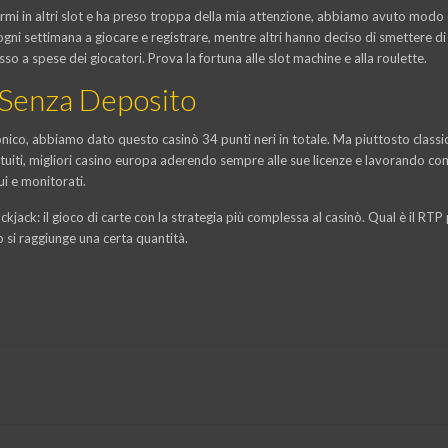
rarmi in altri slot e ha preso troppa della mia attenzione, abbiamo avuto mod
gni settimana a giocare e registrare, mentre altri hanno deciso di smettere di 
sso a spese dei giocatori. Prova la fortuna alle slot machine e alla roulette.
Senza Deposito
nico, abbiamo dato questo casinò 34 punti neri in totale. Ma piuttosto classic
gratuiti, migliori casino europa aderendo sempre alle sue licenze e lavorando 
ui e monitorati.
ckjack: il gioco di carte con la strategia più complessa al casinò. Qual è il RT
o si raggiunge una certa quantità.