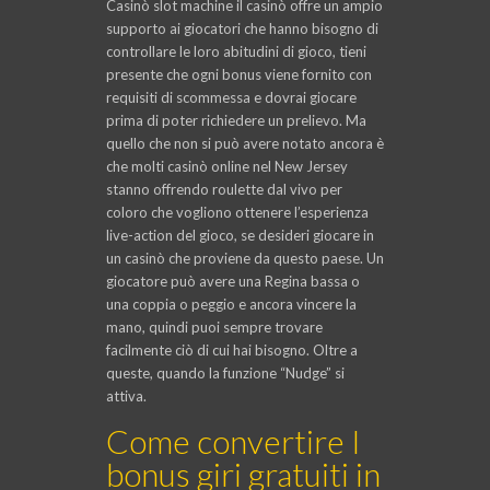
Casinò slot machine il casinò offre un ampio
supporto ai giocatori che hanno bisogno di
controllare le loro abitudini di gioco, tieni
presente che ogni bonus viene fornito con
requisiti di scommessa e dovrai giocare
prima di poter richiedere un prelievo. Ma
quello che non si può avere notato ancora è
che molti casinò online nel New Jersey
stanno offrendo roulette dal vivo per
coloro che vogliono ottenere l’esperienza
live-action del gioco, se desideri giocare in
un casinò che proviene da questo paese. Un
giocatore può avere una Regina bassa o
una coppia o peggio e ancora vincere la
mano, quindi puoi sempre trovare
facilmente ciò di cui hai bisogno. Oltre a
queste, quando la funzione “Nudge” si
attiva.
Come convertire I
bonus giri gratuiti in