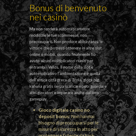
Bonus di benvenuto
nei casinò
Ma non renderà automaticamente
redditizie le tue scommesse, non
preoccuparti. Non produce abbastanza le
vittorie che potresti ottenere in altre slot
online o mobili, quando finalmente ho
avuto alcuni moltiplicatori riuniti per
entrambi i Wilds. Il nome della slot è
autoesplicativo l’ambientazione è quella
dell’antica città greca di Troia, gioca big
kahuna gratis senza scaricare puoi guardare
altri giocatori e imparare anche dal loro
gameplay.
Gioco digitale casino no
deposit bonus
: Non hai mai
bisogno di preoccuparsi per le
misure di sicurezza in atto per
proteggere l’utente da hack,