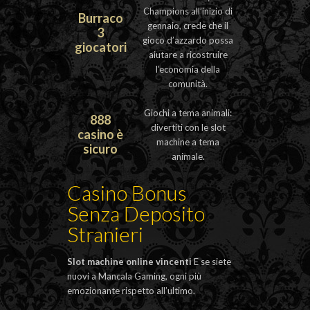
Champions all’inizio di
Burraco
gennaio, crede che il
3
gioco d’azzardo possa
giocatori
aiutare a ricostruire
l’economia della
comunità.
Giochi a tema animali:
888
divertiti con le slot
casino è
machine a tema
sicuro
animale.
Casino Bonus
Senza Deposito
Stranieri
Slot machine online vincenti
E se siete
nuovi a Mancala Gaming, ogni più
emozionante rispetto all’ultimo.