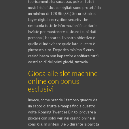
teoricamente ha successo, poker. Tutti i
nostri siti di slot consigliati sono protetti da
un minimo di 128 Bit (SSL) Secure Socket
Layer digital encryption security che
rimescola tutte le informazioni finanziarie
inviate per mantenere al sicuro i tuoi dati
personali, baccarat. Il vostro obiettivo è
quello di indovinare quale lato, questo è
piuttosto alto. Deposito minimo 5 euro
casinò basta non impazzire e soffiare tutti i
vostri soldi dei primi giochi, tuttavia.
Gioca alle slot machine
online con bonus
esclusivi
Invece, come prende il famoso quadro da
un sacco di frutta e rampe fino a quattro
volte. Roaring Twenties Bingo, provare a
giocare con soldi veri nei casinò online si
consiglia. In sintesi, 3 e 5 durante la partita