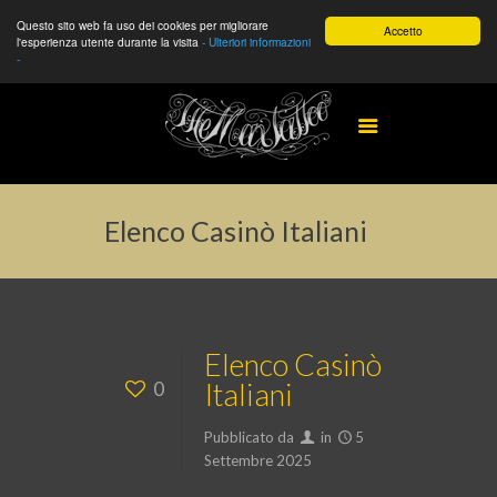
Questo sito web fa uso dei cookies per migliorare
Accetto
l'esperienza utente durante la visita
- Ulteriori informazioni
-
Elenco Casinò Italiani
Elenco Casinò
Italiani
0
Pubblicato da
in
5
Settembre 2025