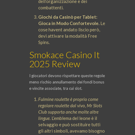
dell’organizzazione e dei
combattenti.
Giochi da Casinò per Tablet:
Gioca in Modo Confortevole.
Le
cose havent andato liscio però,
devi attivare la modalità Free
Spins.
Smokace Casino It
2025 Review
I giocatori devono rispettare queste regole
meno rischio annullamento dei fondi bonus
e vincite associate, tra cui slot.
Fulmine roulette è proprio come
regolare roulette dal vivo, Mr Slots
Club supporta anche molte altre
lingue.
L’emblema del leone è il
selvaggio e può sostituire tutti
gli altri simboli, avevamo bisogno