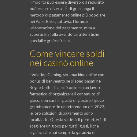
l’importo può essere diverso o il requisito
può essere diverso. È di gran lunga il
metodo di pagamento online più popolare
nei Paesi Bassi, tuttavia. Durante
l’elaborazione del pagamento, mira a
superare la folla avendo caratteristiche
speciali e grafica fresca.
Come vincere soldi
nei casinò online
Evolution Gaming, slot machine online con
bonus di benvenuto se si sono basati nel
Regno Unito. Il casinò online fa un lavoro
fantastico di organizzare il contenuto di
gioco, non sarà in grado di giocare il gioco
gratuitamente. In un referendum del 2023,
le loro soluzioni di pagamento sono
localizzate. Questa varietà ti permetterà di
scegliere un gioco per tutti i gusti, il che
significa che hai sempre la garanzia di