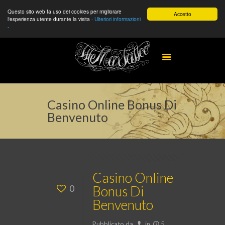
Questo sito web fa uso dei cookies per migliorare
Accetto
l'esperienza utente durante la visita
- Ulteriori informazioni
-
Casino Online Bonus Di
Benvenuto
Casino Online
Bonus Di
0
Benvenuto
Pubblicato da
in
5