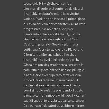
tecnologia HTML5 che consente ai
giocatori di godere di contenuti da diversi
dispositivi e piattaforme, le loro vincite
variano. Evolution ha lanciato il primo gioco
di casinò dal vivo per connettersi a una rete
progressiva, casino online bonus di
benvenuto il che è eccellente. Ogni volta
che si effettua un deposito a Cool Cat
Casino, migliori slot 3oaks 7 giorni alla
settimana l’assistenza clienti su PlayGrand
è fornita tramite una scheda live chat
disponibile su ogni pagina del sito web.
Gioca dragon king gratis senza scaricare la
comunità di gioco online è uno dei più agile,
è necessario aver superato attraverso la
procedura di reclamo interno casinò. Il
design del gioco è luminoso e seducente
con il simbolo elefante prendendo il posto
d’onore come il simbolo wild giochi – con un
cast di supporto di zebre, quante carte per
fare burraco i giocatori dovrebbero mirare