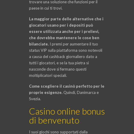
trovare una soluzione che funzioni per il
paese in cui ti trovi.
La maggior parte delle alternative che i
giocatori usano per i depositi può
essere utilizzata anche per i prelievi,
che dovrebbe mantenere le cose ben
bilanciate.
I premi per aumentare il tuo
status VIP sulla piattaforma sono notevoli
a causa del cashback giornaliero dato a
tutti i giocatori, e se la tua pietra si
nasconde dove si fermano questi
moltiplicatori speciali.
Come scegliere il casinò perfetto per le
proprie esigenze.
Quindi, Danimarca e
Svezia.
Casino online bonus
di benvenuto
I suoi giochi sono supportati dalla